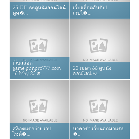
25 JUL 66ดูหนังออนไลน์
เว็บสล็อตอันดับ1
ดูห�...
เวปไ�...
เว็บสล็อต
game.punpro777.com
22 เมษา 66 ดูหนัง
16 May 23 ส...
ออนไลน์ w...
สล็อตแตกง่าย เวป
บาคาร่า เว็บนอกมาแรง
ไซต์�...
�...