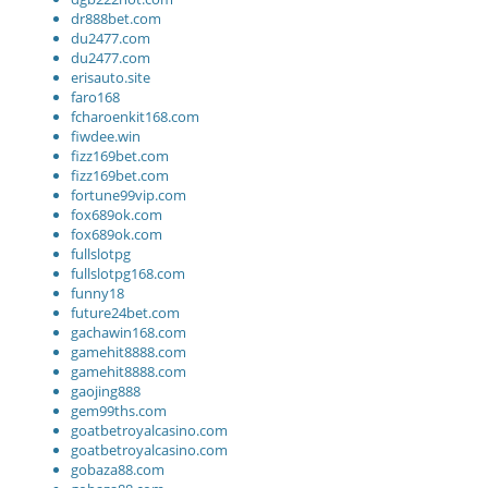
dr888bet.com
du2477.com
du2477.com
erisauto.site
faro168
fcharoenkit168.com
fiwdee.win
fizz169bet.com
fizz169bet.com
fortune99vip.com
fox689ok.com
fox689ok.com
fullslotpg
fullslotpg168.com
funny18
future24bet.com
gachawin168.com
gamehit8888.com
gamehit8888.com
gaojing888
gem99ths.com
goatbetroyalcasino.com
goatbetroyalcasino.com
gobaza88.com