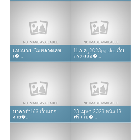
แทงหวย –ไม่พลาดเลข
11 ก.ค. 2023pg slot เว็บ
เ�...
ตรง สล็อ�...
บาคาร่า168 เว็บแตก
23 เมษา 2023 หนัง 18
ง่าย�...
ฟรี เว็บ�...