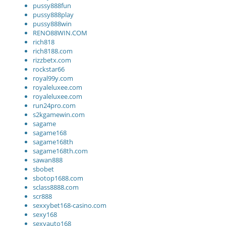
pussy888fun
pussy888play
pussy888win
RENO88WIN.COM
rich818
rich8188.com
rizzbetx.com
rockstar66
royal99y.com
royaleluxee.com
royaleluxee.com
run24pro.com
s2kgamewin.com
sagame
sagame168
sagame168th
sagame168th.com
sawan888
sbobet
sbotop1688.com
sclass8888.com
scr888
sexxybet168-casino.com
sexy168
sexyauto168