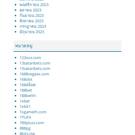
พฤศจิกายน 2023
ตุลาคม 2023
กันยายน 2023
สิงหาคม 2023
กรกฎาคม 2023
มิถุนายน 2023
หมวดหมู่
123xos.com
13satanbets.com
13satanbets.com
1688vegasx.com
168slot
168สล็อต
188bet
188betth
1xbet
1xbit1
1xgameth.com
77UFA
789pluss.com
888pg
8lots.me