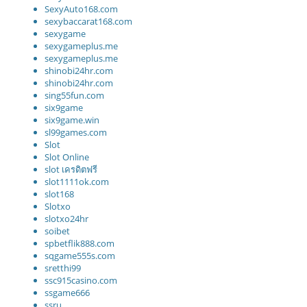
SexyAuto168.com
sexybaccarat168.com
sexygame
sexygameplus.me
sexygameplus.me
shinobi24hr.com
shinobi24hr.com
sing55fun.com
six9game
six9game.win
sl99games.com
Slot
Slot Online
slot เครดิตฟรี
slot1111ok.com
slot168
Slotxo
slotxo24hr
soibet
spbetflik888.com
sqgame555s.com
sretthi99
ssc915casino.com
ssgame666
ssru