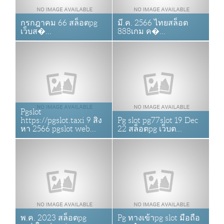
กรกฎาคม 66 สล็อตpg
มี.ค. 2566 ไทยสล็อต
เว็บส�...
888เกม ค�...
Pgslot
https://pgslot.taxi 9 สิง
Pg slot pg77slot 19 Dec
หา 2566 pgslot web...
22 สล็อตpg เว็บต...
พ.ค. 2023 สล็อตpg
Pg ทางเข้าpg slot มือถือ