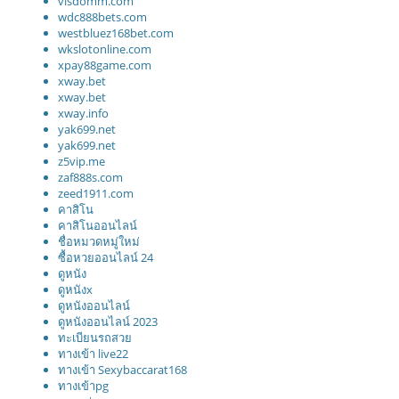
visdomm.com
wdc888bets.com
westbluez168bet.com
wkslotonline.com
xpay88game.com
xway.bet
xway.bet
xway.info
yak699.net
yak699.net
z5vip.me
zaf888s.com
zeed1911.com
คาสิโน
คาสิโนออนไลน์
ชื่อหมวดหมู่ใหม่
ซื้อหวยออนไลน์ 24
ดูหนัง
ดูหนังx
ดูหนังออนไลน์
ดูหนังออนไลน์ 2023
ทะเบียนรถสวย
ทางเข้า live22
ทางเข้า Sexybaccarat168
ทางเข้าpg