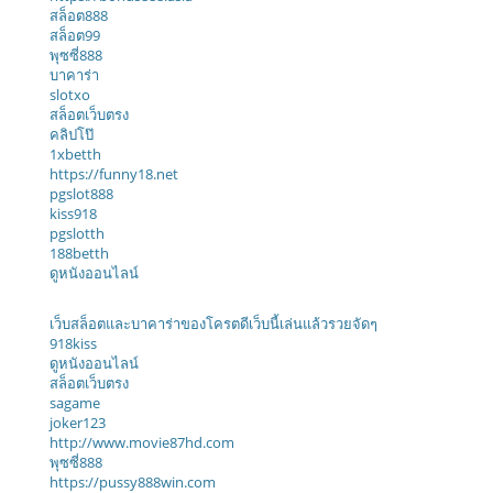
สล็อต888
สล็อต99
พุซซี่888
บาคาร่า
slotxo
สล็อตเว็บตรง
คลิปโป๊
1xbetth
https://funny18.net
pgslot888
kiss918
pgslotth
188betth
ดูหนังออนไลน์
เว็บสล็อตและบาคาร่าของโครตดีเว็บนี้เล่นแล้วรวยจัดๆ
918kiss
ดูหนังออนไลน์
สล็อตเว็บตรง
sagame
joker123
http://www.movie87hd.com
พุซซี่888
https://pussy888win.com