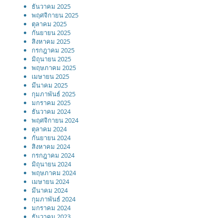
ธันวาคม 2025
พฤศจิกายน 2025
ตุลาคม 2025
กันยายน 2025
สิงหาคม 2025
กรกฎาคม 2025
มิถุนายน 2025
พฤษภาคม 2025
เมษายน 2025
มีนาคม 2025
กุมภาพันธ์ 2025
มกราคม 2025
ธันวาคม 2024
พฤศจิกายน 2024
ตุลาคม 2024
กันยายน 2024
สิงหาคม 2024
กรกฎาคม 2024
มิถุนายน 2024
พฤษภาคม 2024
เมษายน 2024
มีนาคม 2024
กุมภาพันธ์ 2024
มกราคม 2024
ธันวาคม 2023