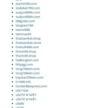
starrich99.com
stellabet789.com
sudyod888s.com
sudyod888s.com
t88golds.com
tangtem168
teenoi888
temmax69
thaisiambet.shop
thaisiambet.store
thehulk888.com
thorin99.shop
thorin99.shop
tia8kingbet.com
tkbpgg.com
tong168win.com
tong168win.com
topstar359win.com
tr1688.info
tunder88express.com
ufa11bet
ufa191 ทางเข้า
ufa191 ทางเข้า
ufa88
ufa89