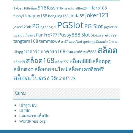
918Kiss
faro168
1xbet
168สล็อต
918kissauto
allbet24hr
Joker123
happy168
Jinda55
funny18
hengjing168
PGSlot
PG
PG Slot
Joker123th
pg77
pg99
pgslot99
Pussy888
Slot
PunPro777
Slotxo
sretthi99
pg slot เว็บตรง
tangtem168
temmax69
ทาง
คาสิโนออนไลน์
ดูหนัง
ดูหนังออนไลน์
สล็อต
บาคาร่า168
บาคาร่า
เข้าpg
ปั่นแตก66
พุซซี่888
สล็อต168
สล็อต888
สล็อตpg
สล็อต99
สล็อต777
สล็อตxo
สล็อตออนไลน์
สล็อตเครดิตฟรี
สล็อตเว็บตรง
โจ๊กเกอร์123
นิยาม
เข้าสู่ระบบ
เข้าฟีด
แสดงความเห็นฟีด
WordPress.org